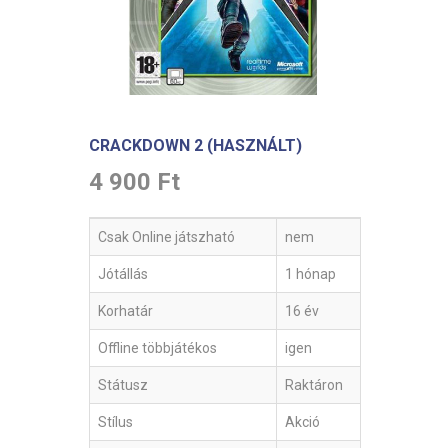
CRACKDOWN 2 (HASZNÁLT)
4 900 Ft
Csak Online játszható
nem
Jótállás
1 hónap
Korhatár
16 év
Offline többjátékos
igen
Státusz
Raktáron
Stílus
Akció