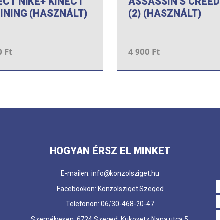
ECT NIKE+ KINECT
ASSASSIN'S CREED 
INING (HASZNÁLT)
(2) (HASZNÁLT)
0 Ft
4 900 Ft
HOGYAN ÉRSZ EL MINKET
E-mailen: info@konzolsziget.hu
Facebookon: Konzolsziget Szeged
Telefonon: 06/30-468-20-47
Személyesen: 6724 Szeged, Kukovetz Nana utca 5.