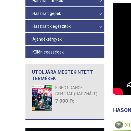
Használt játékok
Használt gépek
Használt kiegészítők
Ajándéktárgyak
Különlegességek
UTOLJÁRA MEGTEKINTETT
TERMÉKEK
KINECT DANCE
CENTRAL (HASZNÁLT)
7 900 Ft
HASON