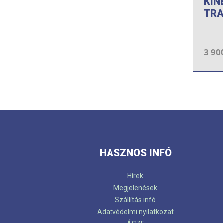
KIN
TRA
3 90
HASZNOS INFÓ
Hírek
Megjelenések
Szállítás infó
Adatvédelmi nyilatkozat