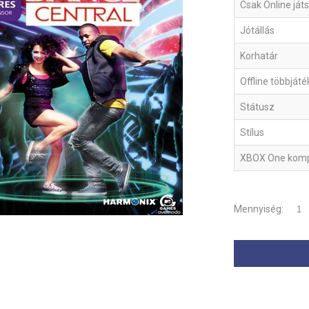
Csak Online ját
Jótállás
Korhatár
Offline többját
Státusz
Stílus
XBOX One kompa
Mennyiség: