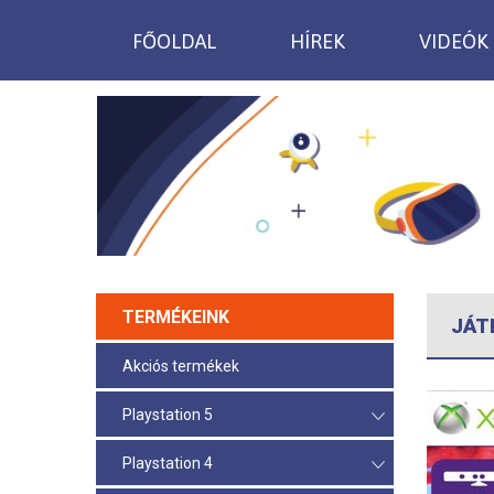
FŐOLDAL
HÍREK
VIDEÓK
TERMÉKEINK
JÁT
Akciós termékek
Playstation 5
Playstation 4