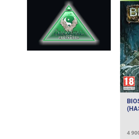
BIO
(HA
4 90