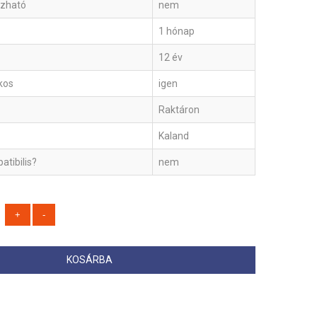
szható
nem
1 hónap
12 év
ékos
igen
Raktáron
Kaland
tibilis?
nem
KOSÁRBA