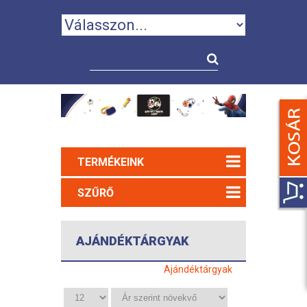
TERMÉKEINK
SZŰRŐ
AJÁNDÉKTÁRGYAK
Ajándéktárgyak