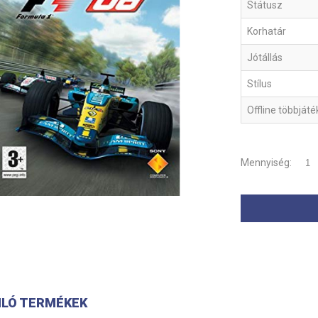
Státusz
Korhatár
Jótállás
Stílus
Offline többját
Mennyiség:
LÓ TERMÉKEK