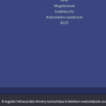
Hírek
Megjelenések
Szállítás infó
Adatvédelmi nyilatkozat
ÁSZF
A legjobb felhasználói élmény biztosítása érdekében weboldalunk coo