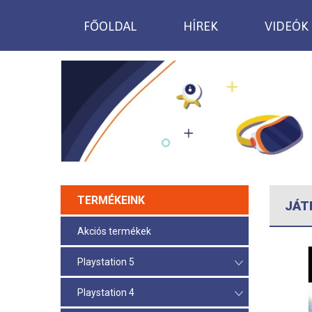
FŐOLDAL
HÍREK
VIDEÓK
TERMÉKEINK
JÁT
Akciós termékek
Playstation 5
Playstation 4