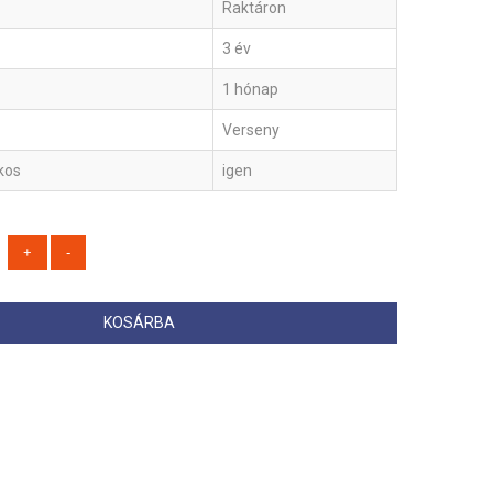
Raktáron
3 év
1 hónap
Verseny
ékos
igen
KOSÁRBA