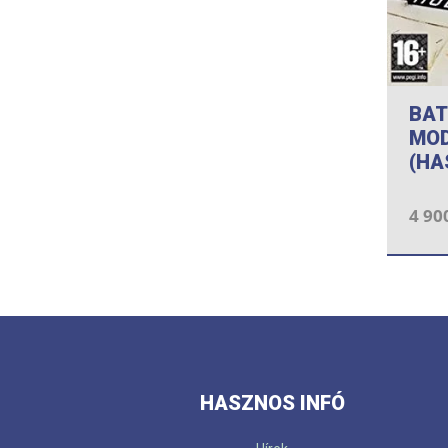
BAT
MO
(HA
4 90
HASZNOS INFÓ