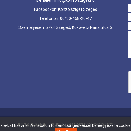
E-mailen: info@konzolsziget.hu
Facebookon: Konzolsziget Szeged
Telefonon: 06/30-468-20-47
Személyesen: 6724 Szeged, Kukovetz Nana utca 5.
KONZOLSZIGET
©
2026
| Készítette:
Innovip.hu Kft.
kie-kat használ. Az oldalon történő böngészéssel beleegyezel a cookie