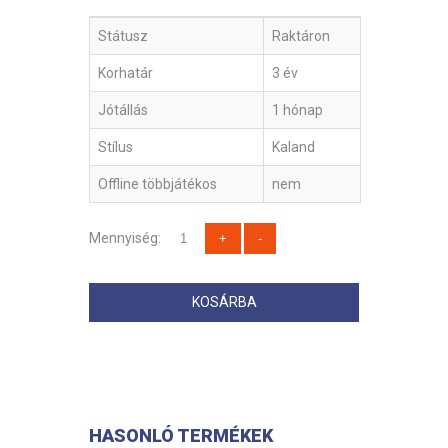
Státusz
Raktáron
Korhatár
3 év
Jótállás
1 hónap
Stílus
Kaland
Offline többjátékos
nem
Mennyiség:
KOSÁRBA
HASONLÓ TERMÉKEK