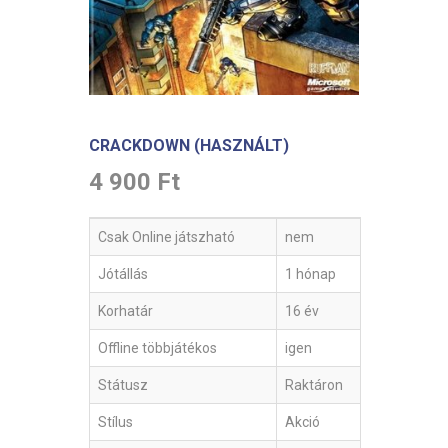
CRACKDOWN (HASZNÁLT)
4 900 Ft
Csak Online játszható
nem
Jótállás
1 hónap
Korhatár
16 év
Offline többjátékos
igen
Státusz
Raktáron
Stílus
Akció