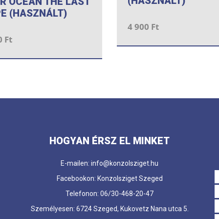
(HASZNÁLT)
R OCEAN THE LAST
E (HASZNÁLT)
4 900 Ft
0 Ft
HOGYAN ÉRSZ EL MINKET
E-mailen: info@konzolsziget.hu
Facebookon: Konzolsziget Szeged
Telefonon: 06/30-468-20-47
Személyesen: 6724 Szeged, Kukovetz Nana utca 5.