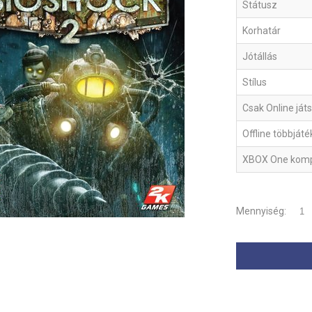
Státusz
Korhatár
Jótállás
Stílus
Csak Online ját
Offline többját
XBOX One kompa
Mennyiség: