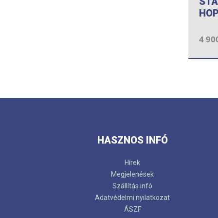
STA
HOP
4 90
HASZNOS INFÓ
Hírek
Megjelenések
Szállítás infó
Adatvédelmi nyilatkozat
ÁSZF