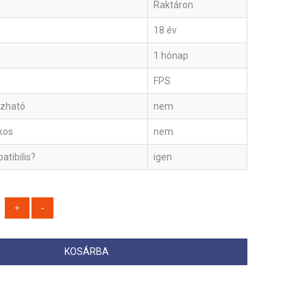
Raktáron
18 év
1 hónap
FPS
szható
nem
ékos
nem
tibilis?
igen
KOSÁRBA