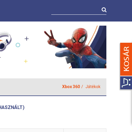
Xbox 360
Játékok
(HASZNÁLT)