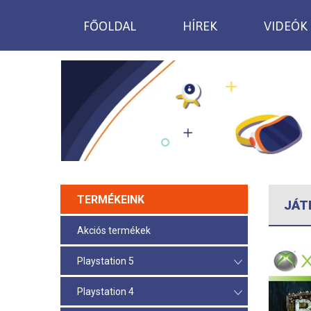
FŐOLDAL
HÍREK
VIDEÓK
TERMÉKEINK
JÁT
Akciós termékek
Playstation 5
Playstation 4