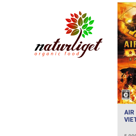
AIR
VIE
5 90