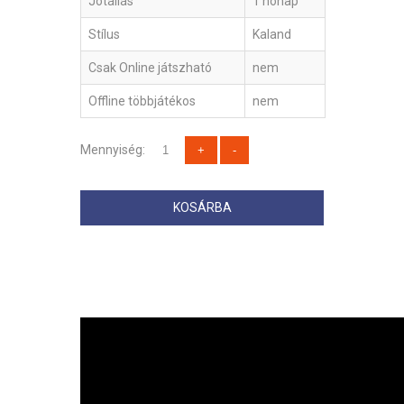
Jótállás
1 hónap
Stílus
Kaland
Csak Online játszható
nem
Offline többjátékos
nem
Mennyiség:
KOSÁRBA