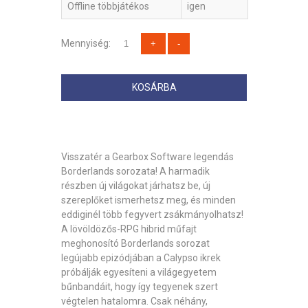
Offline többjátékos
igen
Mennyiség:
KOSÁRBA
Visszatér a Gearbox Software legendás
Borderlands sorozata! A harmadik
részben új világokat járhatsz be, új
szereplőket ismerhetsz meg, és minden
eddiginél több fegyvert zsákmányolhatsz!
A lövöldözős-RPG hibrid műfajt
meghonosító Borderlands sorozat
legújabb epizódjában a Calypso ikrek
próbálják egyesíteni a világegyetem
bűnbandáit, hogy így tegyenek szert
végtelen hatalomra. Csak néhány,