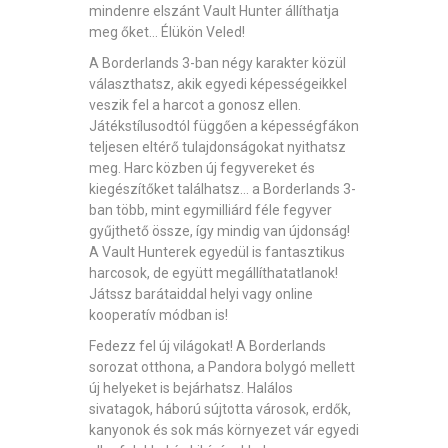
mindenre elszánt Vault Hunter állíthatja
meg őket… Élükön Veled!
A Borderlands 3-ban négy karakter közül
választhatsz, akik egyedi képességeikkel
veszik fel a harcot a gonosz ellen.
Játékstílusodtól függően a képességfákon
teljesen eltérő tulajdonságokat nyithatsz
meg. Harc közben új fegyvereket és
kiegészítőket találhatsz… a Borderlands 3-
ban több, mint egymilliárd féle fegyver
gyűjthető össze, így mindig van újdonság!
A Vault Hunterek egyedül is fantasztikus
harcosok, de együtt megállíthatatlanok!
Játssz barátaiddal helyi vagy online
kooperatív módban is!
Fedezz fel új világokat! A Borderlands
sorozat otthona, a Pandora bolygó mellett
új helyeket is bejárhatsz. Halálos
sivatagok, háború sújtotta városok, erdők,
kanyonok és sok más környezet vár egyedi