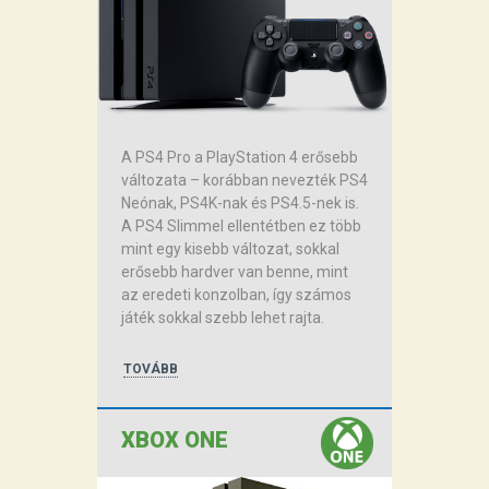
A PS4 Pro a PlayStation 4 erősebb
változata – korábban nevezték PS4
Neónak, PS4K-nak és PS4.5-nek is.
A PS4 Slimmel ellentétben ez több
mint egy kisebb változat, sokkal
erősebb hardver van benne, mint
az eredeti konzolban, így számos
játék sokkal szebb lehet rajta.
TOVÁBB
XBOX ONE