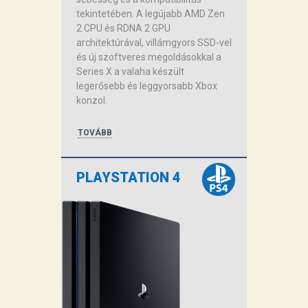
tekintetében. A legújabb AMD Zen
2 CPU és RDNA 2 GPU
architektúrával, villámgyors SSD-vel
és új szoftveres megoldásokkal a
Series X a valaha készült
legerősebb és leggyorsabb Xbox
konzol.
TOVÁBB
PLAYSTATION 4