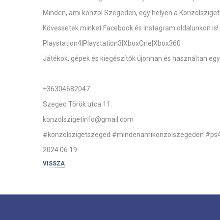
Minden, ami konzol Szegeden, egy helyen a Konzolsziget
Kövessetek minket Facebook és Instagram oldalunkon is!
Playstation4|Playstation3|XboxOne|Xbox360
Játékok, gépek és kiegészítők újonnan és használtan egy
+36304682047
Szeged Török utca 11.
konzolszigetinfo@gmail.com
#konzolszigetszeged
#mindenamikonzolszegeden
#ps
2024.06.19.
VISSZA