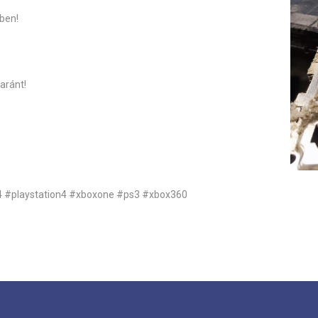
ben!
aránt!
4
#playstation4
#xboxone
#ps3
#xbox360