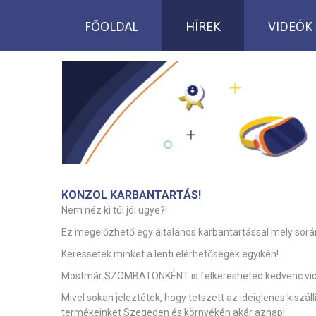
FŐOLDAL
HÍREK
VIDEÓK
KONZOL KARBANTARTÁS!
Nem néz ki túl jól ugye?!
Ez megelőzhető egy általános karbantartással mely során
Keressetek minket a lenti elérhetőségek egyikén!
Mostmár SZOMBATONKÉNT is felkeresheted kedvenc videó
Mivel sokan jeleztétek, hogy tetszett az ideiglenes kiszáll
termékeinket Szegeden és környékén akár aznap!