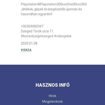
Playstation4|Playstation3|XboxOne|Xbox360
Játékok, gépek és kiegészítők újonnan és
használtan egyaránt!
+36304682047
Szeged Török utca 11.
#konzolszigetszeged
#videojatek
2020.01.08.
VISSZA
HASZNOS INFÓ
Hírek
Megjelenések