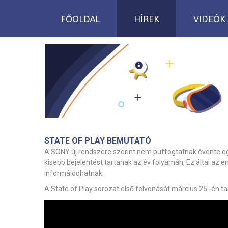
FŐOLDAL
HÍREK
VIDEÓK
STATE OF PLAY BEMUTATÓ
A SONY új rendszere szerint nem puffogtatnak évente 
kisebb bejelentést tartanak az év folyamán, Ez által az e
informálódhatnak.
A State of Play sorozat első felvonását március 25.-én ta