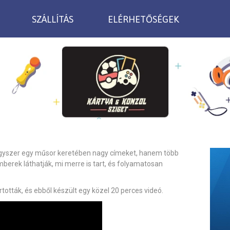
SZÁLLÍTÁS
ELÉRHETŐSÉGEK
egyszer egy műsor keretében nagy címeket, hanem több
mberek láthatják, mi merre is tart, és folyamatosan
rtották, és ebből készült egy közel 20 perces videó.