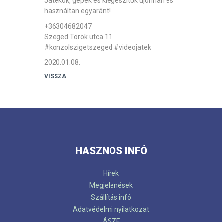
Játékok, gépek és kiegészítők újonnan és
használtan egyaránt!
+36304682047
Szeged Török utca 11.
#konzolszigetszeged
#videojatek
2020.01.08.
VISSZA
HASZNOS INFÓ
Hírek
Megjelenések
Szállítás infó
Adatvédelmi nyilatkozat
ÁSZF