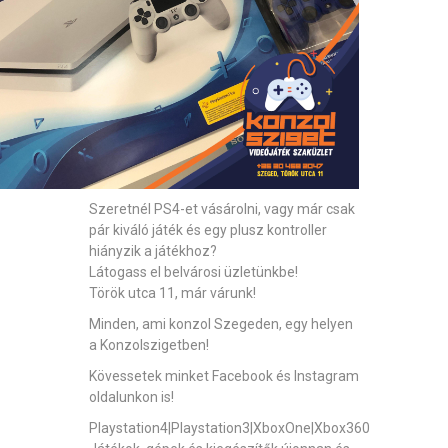
Szeretnél PS4-et vásárolni, vagy már csak
pár kiváló játék és egy plusz kontroller
hiányzik a játékhoz?
Látogass el belvárosi üzletünkbe!
Török utca 11, már várunk!
Minden, ami konzol Szegeden, egy helyen
a Konzolszigetben!
Kövessetek minket Facebook és Instagram
oldalunkon is!
Playstation4|Playstation3|XboxOne|Xbox360