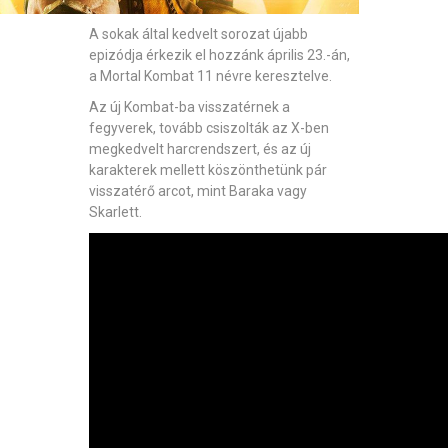
A sokak által kedvelt sorozat újabb
epizódja érkezik el hozzánk április 23.-án,
a Mortal Kombat 11 névre keresztelve.
Az új Kombat-ba visszatérnek a
fegyverek, tovább csiszolták az X-ben
megkedvelt harcrendszert, és az új
karakterek mellett köszönthetünk pár
visszatérő arcot, mint Baraka vagy
Skarlett.