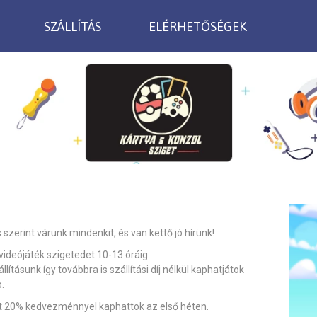
SZÁLLÍTÁS
ELÉRHETŐSÉGEK
zerint várunk mindenkit, és van kettő jó hírünk!
deójáték szigetedet 10-13 óráig.
llításunk így továbbra is szállítási díj nélkül kaphatjátok
.
ot 20% kedvezménnyel kaphattok az első héten.