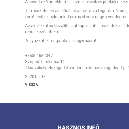
A következő hetekben is lesznek akciók és játékok de eze
Természetesen az előírásokat betartva fogunk működni, b
fertőtlenítjük üzletünket és mivel nem nagy a vendégtér 
Az akciókkal és kiszállítással kapcsolatos részletekért l
rendelkezésetekre.
Vigyázzatok magatokra, és egymásra!
+36304682047
Szeged Török utca 11.
#konzolszigetszeged
#mindenamikonzolszegeden
#ps
2020.05.07.
VISSZA
HASZNOS INFÓ