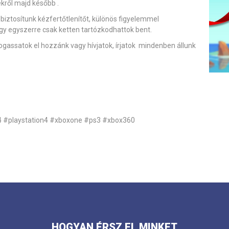
kről majd később .
iztosítunk kézfertőtlenítőt, különös figyelemmel
így egyszerre csak ketten tartózkodhattok bent.
átogassatok el hozzánk vagy hívjatok, írjatok mindenben állunk
4
#playstation4
#xboxone
#ps3
#xbox360
HOGYAN ÉRSZ EL MINKET