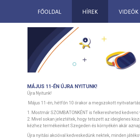
FŐOLDAL
HÍREK
VIDEÓK
MÁJUS 11-ÉN ÚJRA NYITUNK!
Újra Nyitunk!
Május 11-én, hétfőn 10 órakor a megszokott nyitvatartás s
1. Mostmár SZOMBATONKÉNT is felkeresheted kedvenc vi
2. Mivel sokan jeleztétek, hogy tetszett az ideiglenes kiszá
kézhez termékeinket Szegeden és környékén akár aznap
Újra nyitási akcióval kedveskedünk nektek, minden játék