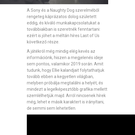
A Sony és a Naughty Dog szerelméből
rengeteg káprázatos dolog született
eddig, és kíváló munkakapcsolatukat a
továbbiakban is szeretnék fenntartani:
ezért is jöhet a méltán híres Last of Us
következő része.
A játékról még mindig elég kevés az
információnk, hiszen a megjelenés ideje
sem pontos, valamikor 2019 során. Amit
tudunk, hogy Ellie kalandjait folytathatjuk
tovább ebben a kegyetlen világban,
melyben próbálja megtalálni a helyét, és
mindezt a legelképesztőbb grafika mellett
szemlélhetjük majd. Arról nincsenek hírek
még, lehet e másik karaktert is irányítani,
de semmi sem lehetetlen.