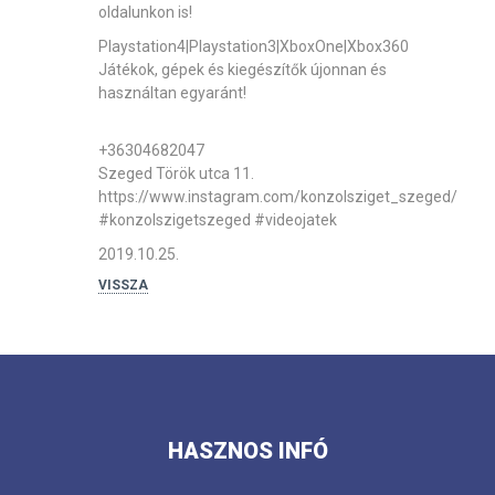
oldalunkon is!
Playstation4|Playstation3|XboxOne|Xbox360
Játékok, gépek és kiegészítők újonnan és
használtan egyaránt!
+36304682047
Szeged Török utca 11.
https://www.instagram.com/konzolsziget_szeged/
#konzolszigetszeged
#videojatek
2019.10.25.
VISSZA
HASZNOS INFÓ