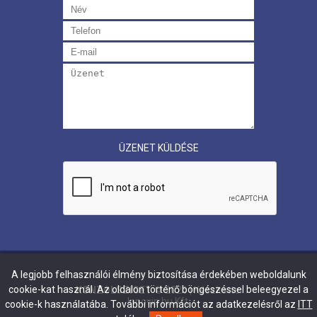
ÜZENET KÜLDÉSE
A legjobb felhasználói élmény biztosítása érdekében weboldalunk
cookie-kat használ. Az oldalon történő böngészéssel beleegyezel a
KONZOLSZIGET
©
2026
| Készítette:
Innovip.hu Kft.
cookie-k használatába. További információt az adatkezelésről az
ITT