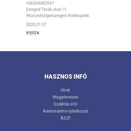
+36304682047
Szeged Török utca 11.
#konzolszigetszeged
#videojatek
2020.01.07.
VISSZA
HASZNOS INFÓ
Hírek
Megjelenések
Szállítás infó
Adatvédelmi nyilatkozat
ÁSZF