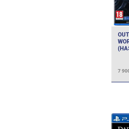
OUT
WOR
(HA
7 90