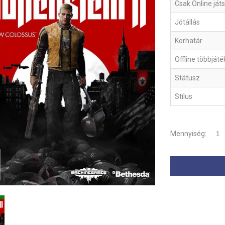
Csak Online ját
Jótállás
Korhatár
Offline többját
Státusz
Stílus
Mennyiség: