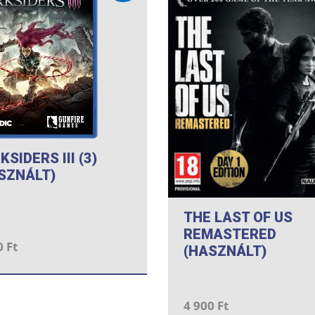
KSIDERS III (3)
SZNÁLT)
THE LAST OF US
REMASTERED
0 Ft
(HASZNÁLT)
4 900 Ft