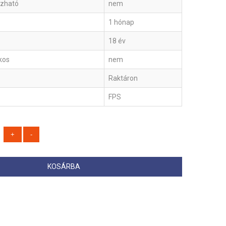
szható
nem
1 hónap
18 év
ékos
nem
Raktáron
FPS
KOSÁRBA