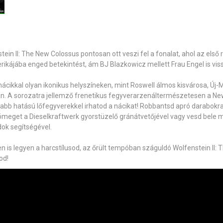
tein II: The New Colossus
pontosan
ott veszi fel a fonalat, ahol az els
rikájába
enged betekintést, ám
BJ Blazkowicz
mellett
Frau Engel is vis
 nácikkal olyan ikonikus helyszíneken, mint
Roswell
álmos kisvárosa,
Új-
an
. A sorozatra jellemző
frenetikus fegyverarzenál
természetesen a New 
abb hatású lőfegyverekkel irhatod a nácikat!
Robbantsd apró darabokra 
tömeget a
Dieselkraftwerk gyorstüzelő gránátvetőjével
vagy vesd bele 
dok
segítségével.
n is legyen a harcstílusod, az őrült tempóban száguldó Wolfenstein II
od!