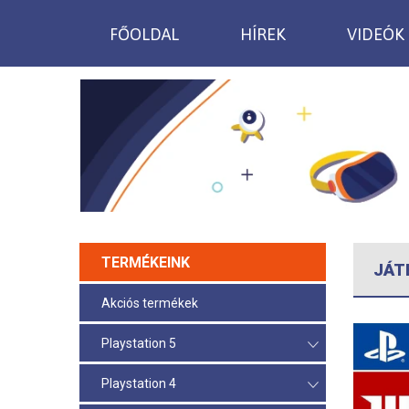
FŐOLDAL
HÍREK
VIDEÓK
TERMÉKEINK
JÁT
Akciós termékek
Playstation 5
Playstation 4