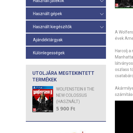
Használt játékok
Használt gépek
Használt kiegészítők
A
Wolfens
évek Ame
Ajándéktárgyak
Harcolj a
Különlegességek
Manhatt
látványos
oszlass 
UTOLJÁRA MEGTEKINTETT
csatabár
TERMÉKEK
Akármilye
WOLFENSTEIN II THE
számítás
NEW COLOSSUS
(HASZNÁLT)
5 900 Ft