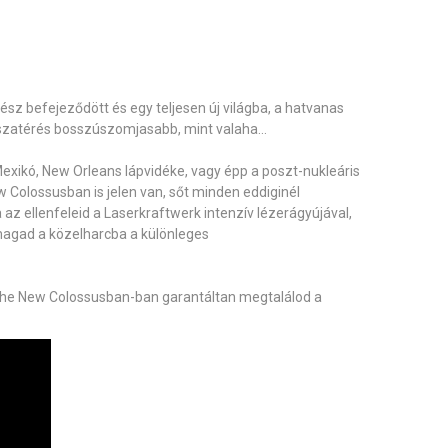
ő rész befejeződött
és egy teljesen új világba, a
hatvanas
szatér
és bosszúszomjasabb, mint valaha...
Mexikó
,
New Orleans lápvidéke
, vagy épp a
poszt-nukleáris
Colossusban is jelen van, sőt minden eddiginél
az ellenfeleid a Laserkraftwerk intenzív lézerágyújával
,
magad a közelharcba a
különleges
: The New Colossusban-ban garantáltan megtalálod a