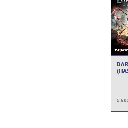
DAR
(HA
5 90